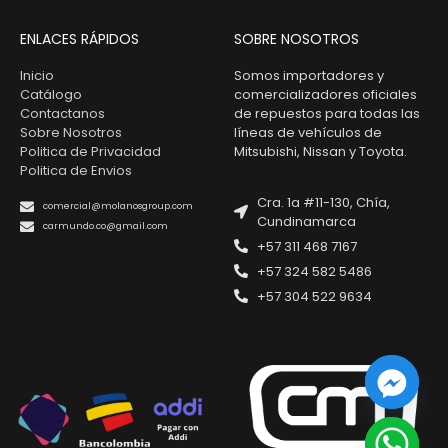
ENLACES RÁPIDOS
SOBRE NOSOTROS
Inicio
Somos importadores y
Catálogo
comercializadores oficiales
Contactanos
de repuestos para todas las
Sobre Nosotros
líneas de vehículos de
Politica de Privacidad
Mitsubishi, Nissan y Toyota.
Politica de Envios
Cra. 1a #11-130, Chía,
comercial@molanosgroup.com
Cundinamarca
carmundo.co@gmail.com
+57 311 468 7167
+57 324 582 5486
+57 304 522 9634