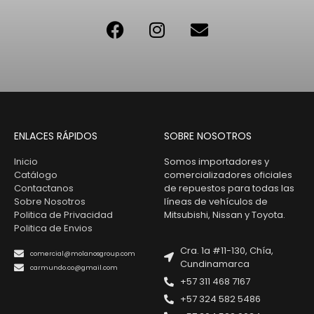
ENLACES RÁPIDOS
SOBRE NOSOTROS
Inicio
Somos importadores y
Catálogo
comercializadores oficiales
Contactanos
de repuestos para todas las
Sobre Nosotros
líneas de vehículos de
Politica de Privacidad
Mitsubishi, Nissan y Toyota.
Politica de Envios
Cra. 1a #11-130, Chía,
comercial@molanosgroup.com
Cundinamarca
carmundo.co@gmail.com
+57 311 468 7167
+57 324 582 5486